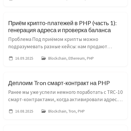
перевода крипты из разрозненных источников
на один какой-то кош...
Приём крипто-платежей в PHP (часть 1):
генерация адреса и проверка баланса
Проблема Под приёмом крипты можно
подразумевать разные кейсы: нам продают
крипту за фиат, мы обмениваем крипту на
16.09.2025
Blockchain, Ethereum, PHP
другую крипту, мы принимаем крипто-платежи
за что-то (услуги или товары). В конеч...
Деплоим Tron смарт-контракт на PHP
Ранее мы уже успели немного поработать с TRC-10
смарт-контрактами, когда активировали адрес.
Продолжим дальше работать с сетью Shasta и
16.08.2025
Blockchain, Tron, PHP
попробуем повзаимодействовать с TRC-20 смарт-
контрактом USDT ...