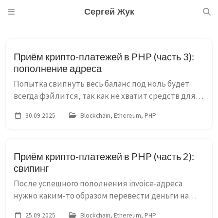
Сергей Жук
Приём крипто-платежей в PHP (часть 3):
пополнение адреса
Попытка свипнуть весь баланс под ноль будет
всегда фэйлится, так как не хватит средств для
оплаты комиссии за транзакцию. Поэтому перед
30.09.2025
Blockchain, Ethereum, PHP
свипингом надо обязательно пополнить адрес на
сумму ETH, до...
Приём крипто-платежей в PHP (часть 2):
свипинг
После успешного пополнения invoice-адреса
нужно каким-то образом перевести деньги на
один общий счет: hot-wallet или биржу. Процесс
25.09.2025
Blockchain, Ethereum, PHP